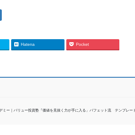
Hatena
Pocket
資アカデミー｜バリュー投資塾『価値を見抜く力が手に入る」バフェット流 テンプレート習得講座 Al