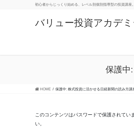
コ
ナ
初心者からじっくり始める、レベル別個別指導型の投資講座。
ン
ビ
テ
ゲ
バリュー投資アカデミ
ン
ー
ツ
シ
に
ョ
移
ン
動
に
移
保護中
動
HOME
保護中: 株式投資に活かせる日経新聞の読み方講
このコンテンツはパスワードで保護されてい
い。